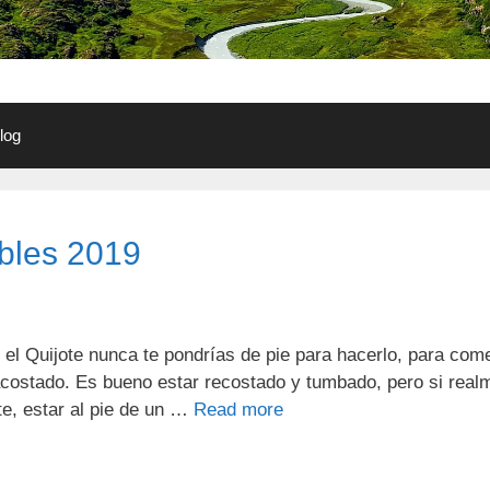
log
ables 2019
 el Quijote nunca te pondrías de pie para hacerlo, para com
 acostado. Es bueno estar recostado y tumbado, pero si re
e, estar al pie de un …
Read more